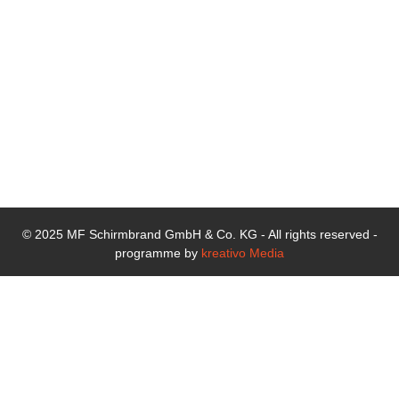
(0)76
42/920
239-
10
E-Mail:
info@mf-
schirmbrand.de
© 2025 MF Schirmbrand GmbH & Co. KG - All rights reserved -
programme by
kreativo Media