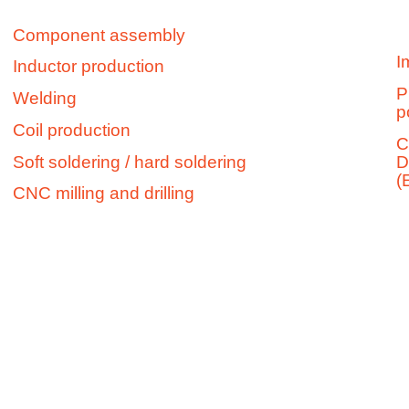
Schirmbrand
m
GmbH
Component assembly
&
I
Inductor production
Co.
P
KG
Welding
p
Coil production
Lützelbergstr.
C
Soft soldering / hard soldering
D
13
(
79369
CNC milling and drilling
Wyhl
a.K.
Telephone:
+49 (0)76
42/920
239-0
Fax:
+49