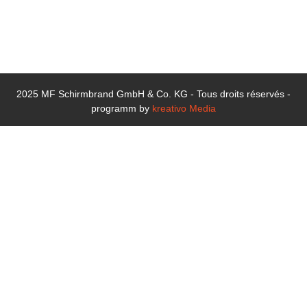
électronique :
info@mf-
schirmbrand.de
2025 MF Schirmbrand GmbH & Co. KG - Tous droits réservés -
programm by
kreativo Media