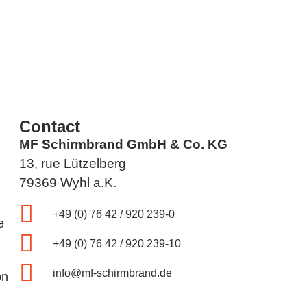
Contact
MF Schirmbrand GmbH & Co. KG
13, rue Lützelberg
79369 Wyhl a.K.
+49 (0) 76 42 / 920 239-0
e
+49 (0) 76 42 / 920 239-10
info@mf-schirmbrand.de
on