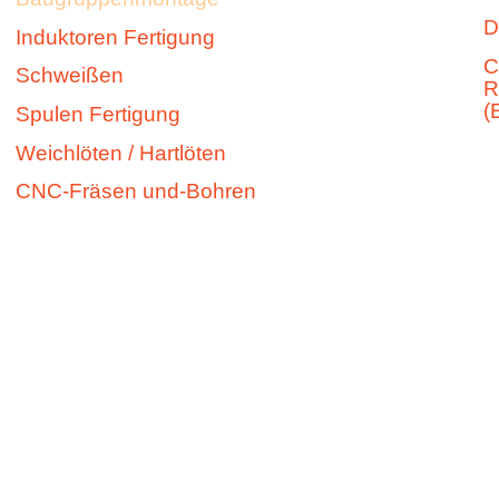
&
D
Induktoren Fertigung
Co.
C
KG
Schweißen
R
(
Spulen Fertigung
Lützelbergstr.
Weichlöten / Hartlöten
13
79369
CNC-Fräsen und-Bohren
Wyhl
a.K.
Telefon:
+49
(0)76
42/920
239-0
Telefax:
+49