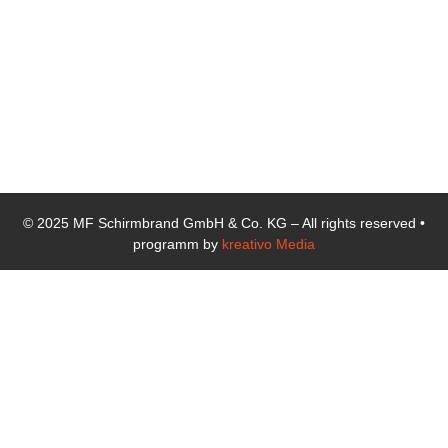
(0)76
42/920
239-10
E-Mail:
info@mf-
schirmbrand.de
© 2025 MF Schirmbrand GmbH & Co. KG – All rights reserved •
programm by
kreativo Media