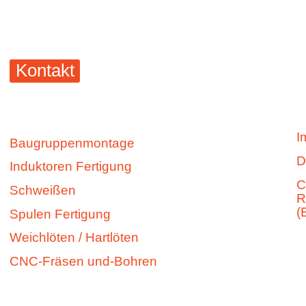
Wir sind für Sie da! Schreib uns einfach –
wir freuen uns auf Ihre Nachricht.
Kontakt
MF
Leistungen
R
Schirmbrand
GmbH
I
Baugruppenmontage
&
D
Induktoren Fertigung
Co.
C
KG
Schweißen
R
(
Spulen Fertigung
Lützelbergstr.
Weichlöten / Hartlöten
13
79369
CNC-Fräsen und-Bohren
Wyhl
a.K.