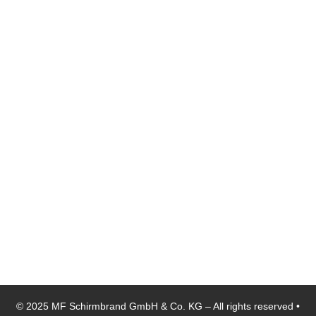
Telefon:
+49
(0)76
42/920
239-0
Telefax:
+49
(0)76
42/920
239-10
E-Mail:
info@mf-
schirmbrand.de
© 2025 MF Schirmbrand GmbH & Co. KG – All rights reserved •